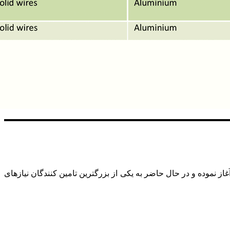
رگانی استیل ­جوش (عضو گروه AHB) فعالیت خود را در زمینه واردات مواد و محصولات مصرفی جوشکاری از فروردین ماه سال 1385 آغاز نموده و در حال حاضر به یکی از بزرگترین تامین­ کنندگان نیازهای