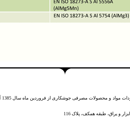
باز
زار و یراق، طبقه همکف، پلاک 116