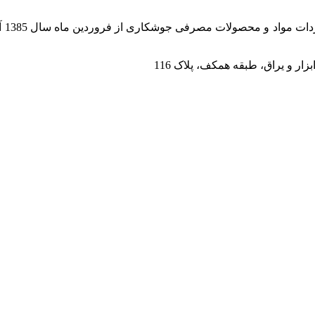
باز
زار و یراق، طبقه همکف، پلاک 116