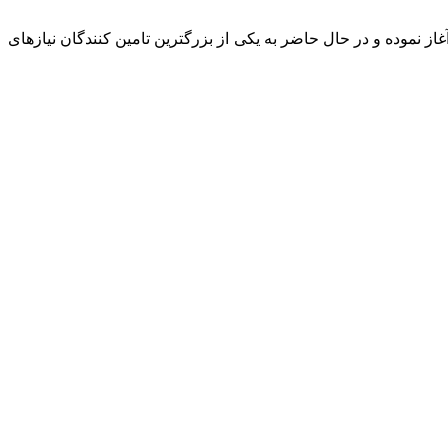
رگانی استیل ­جوش (عضو گروه AHB) فعالیت خود را در زمینه واردات مواد و محصولات مصرفی جوشکاری از فروردین ماه سال 1385 آغاز نموده و در حال حاضر به یکی از بزرگترین تامین­ کنندگان نیازهای