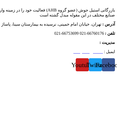
صنایع مختلف در این مقوله مبدل گشته است
آدرس :
تهران، خیابان امام خمینی، نرسیده به بیمارستان سینا، پاساژ اب
تلفن :
66760176-021 66753699-021
مدیریت :
09122370428
ایمیل :
steeljoosh@ahb.ir
Youtube
Twitter
Facebo