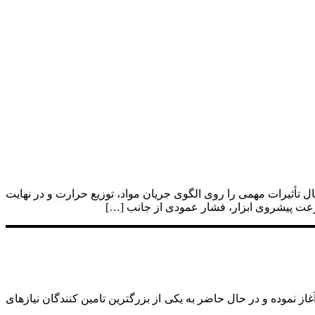
أثیرات مهمی را روی الگوی جریان مواد، توزیع حرارت و در نهایت
رعت پیشروی ابزار، فشار عمودی از جانب […]
رگانی استیل ­جوش (عضو گروه AHB) فعالیت خود را در زمینه واردات مواد و محصولات مصرفی جوشکاری از فروردین ماه سال 1385 آغاز نموده و در حال حاضر به یکی از بزرگترین تامین­ کنندگان نیازهای