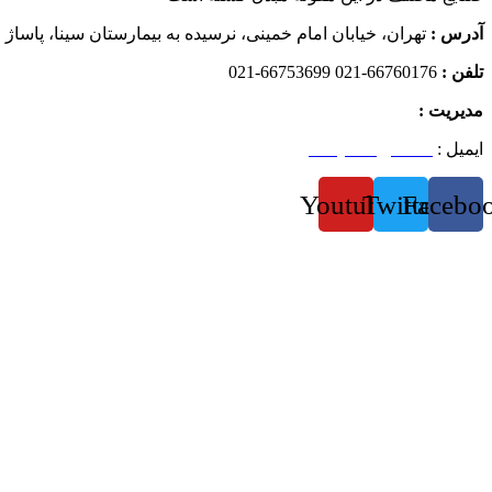
آدرس :
تهران، خیابان امام خمینی، نرسیده به بیمارستان سینا، پاساژ اب
تلفن :
66760176-021 66753699-021
مدیریت :
09122370428
ایمیل :
steeljoosh@ahb.ir
Youtube
Twitter
Facebo